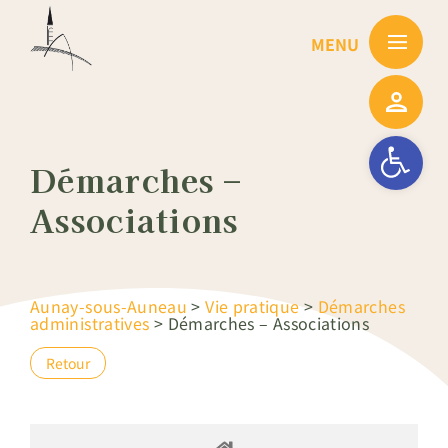
Passer
au
contenu
Ouvrir la barre
Démarches –
Associations
Aunay-sous-Auneau
>
Vie pratique
>
Démarches
administratives
>
Démarches – Associations
Retour