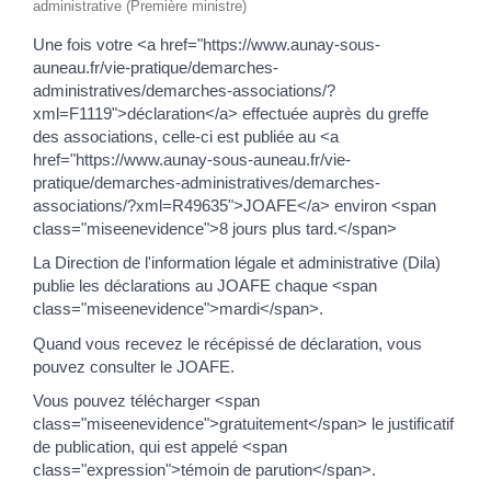
administrative (Première ministre)
Une fois votre <a href="https://www.aunay-sous-
auneau.fr/vie-pratique/demarches-
administratives/demarches-associations/?
xml=F1119">déclaration</a> effectuée auprès du greffe
des associations, celle-ci est publiée au <a
href="https://www.aunay-sous-auneau.fr/vie-
pratique/demarches-administratives/demarches-
associations/?xml=R49635">JOAFE</a> environ <span
class="miseenevidence">8 jours plus tard.</span>
La Direction de l'information légale et administrative (Dila)
publie les déclarations au JOAFE chaque <span
class="miseenevidence">mardi</span>.
Quand vous recevez le récépissé de déclaration, vous
pouvez consulter le JOAFE.
Vous pouvez télécharger <span
class="miseenevidence">gratuitement</span> le justificatif
de publication, qui est appelé <span
class="expression">témoin de parution</span>.