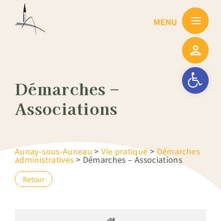
Passer
au
contenu
Ouvrir la barre
Démarches –
Associations
Aunay-sous-Auneau
>
Vie pratique
>
Démarches
administratives
>
Démarches – Associations
Retour