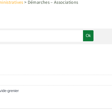
nistratives
>
Démarches – Associations
vide-grenier