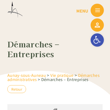
Passer
au
contenu
Ouvrir la barre
Démarches –
Entreprises
Aunay-sous-Auneau
>
Vie pratique
>
Démarches
administratives
>
Démarches – Entreprises
Retour