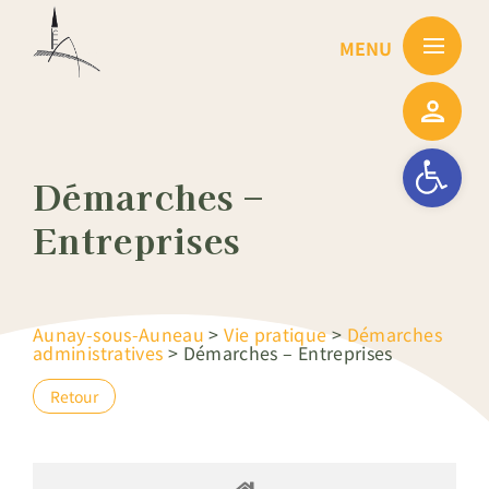
Passer
au
contenu
Ouvrir la barre
Démarches –
Entreprises
Aunay-sous-Auneau
>
Vie pratique
>
Démarches
administratives
>
Démarches – Entreprises
Retour