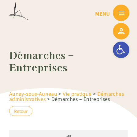
Passer
au
contenu
Ouvrir la barre
Démarches –
Entreprises
Aunay-sous-Auneau
>
Vie pratique
>
Démarches
administratives
>
Démarches – Entreprises
Retour