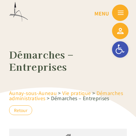
Passer
au
contenu
Ouvrir la barre
Démarches –
Entreprises
Aunay-sous-Auneau
>
Vie pratique
>
Démarches
administratives
>
Démarches – Entreprises
Retour