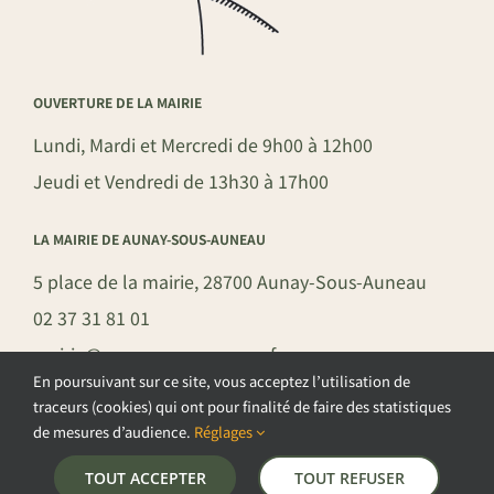
OUVERTURE DE LA MAIRIE
Lundi, Mardi et Mercredi de 9h00 à 12h00
Jeudi et Vendredi de 13h30 à 17h00
LA MAIRIE DE AUNAY-SOUS-AUNEAU
5 place de la mairie, 28700 Aunay-Sous-Auneau
02 37 31 81 01
mairie@aunay-sous-auneau.fr
En poursuivant sur ce site, vous acceptez l’utilisation de
traceurs (cookies) qui ont pour finalité de faire des statistiques
de mesures d’audience.
Réglages
©COPYRIGHT 2026 – COMMUNE DE AUNAY-SOUS-AUNEAU –
TOUT ACCEPTER
TOUT REFUSER
POLITIQUE DE CONFIDENTIALITÉ
–
GESTION DES COOKIES
–