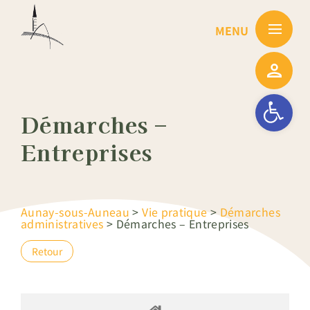
Passer
au
contenu
Ouvrir la barre
Démarches –
Entreprises
Aunay-sous-Auneau
>
Vie pratique
>
Démarches
administratives
>
Démarches – Entreprises
Retour