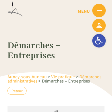
Passer
au
contenu
Ouvrir la barre
Démarches –
Entreprises
Aunay-sous-Auneau
>
Vie pratique
>
Démarches
administratives
>
Démarches – Entreprises
Retour