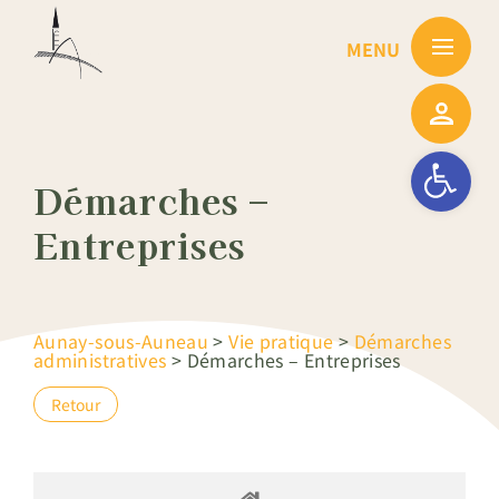
Passer
au
contenu
Ouvrir la barre
Démarches –
Entreprises
Aunay-sous-Auneau
>
Vie pratique
>
Démarches
administratives
>
Démarches – Entreprises
Retour