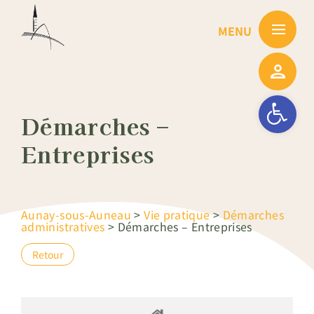
Passer
au
contenu
Ouvrir la barre
Démarches –
Entreprises
Aunay-sous-Auneau
>
Vie pratique
>
Démarches
administratives
>
Démarches – Entreprises
Retour