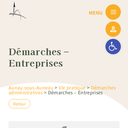
Passer
au
contenu
Ouvrir la barre
Démarches –
Entreprises
Aunay-sous-Auneau
>
Vie pratique
>
Démarches
administratives
>
Démarches – Entreprises
Retour