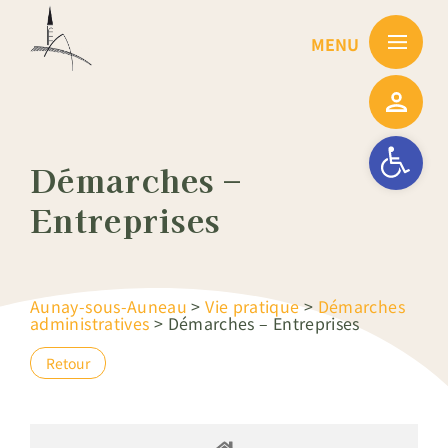
Passer
au
contenu
Ouvrir la barre
Démarches –
Entreprises
Aunay-sous-Auneau
>
Vie pratique
>
Démarches
administratives
>
Démarches – Entreprises
Retour