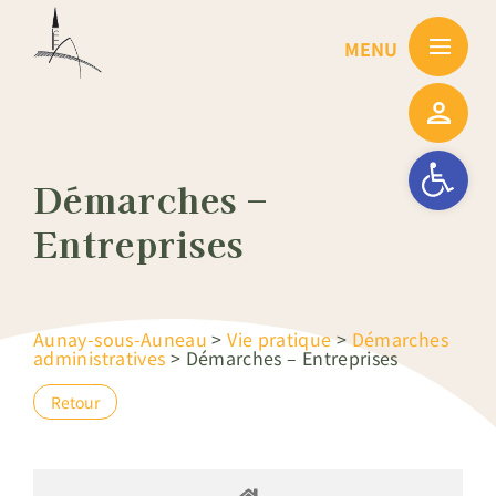
Passer
au
contenu
Ouvrir la barre
Démarches –
Entreprises
Aunay-sous-Auneau
>
Vie pratique
>
Démarches
administratives
>
Démarches – Entreprises
Retour