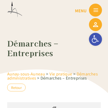
Passer
au
contenu
Ouvrir la barre
Démarches –
Entreprises
Aunay-sous-Auneau
>
Vie pratique
>
Démarches
administratives
>
Démarches – Entreprises
Retour