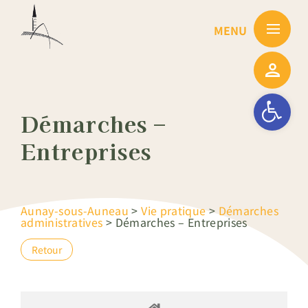
Passer
au
contenu
Ouvrir la barre
Démarches –
Entreprises
Aunay-sous-Auneau
>
Vie pratique
>
Démarches
administratives
>
Démarches – Entreprises
Retour