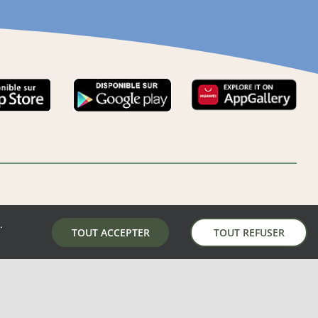
.
LA MAIRIE DE AUNAY-SOUS-AUNEAU
TOUT ACCEPTER
TOUT REFUSER
5 place de la mairie, 28700 Aunay-Sous-Auneau
02 37 31 81 01
mairie@aunay-sous-auneau.fr