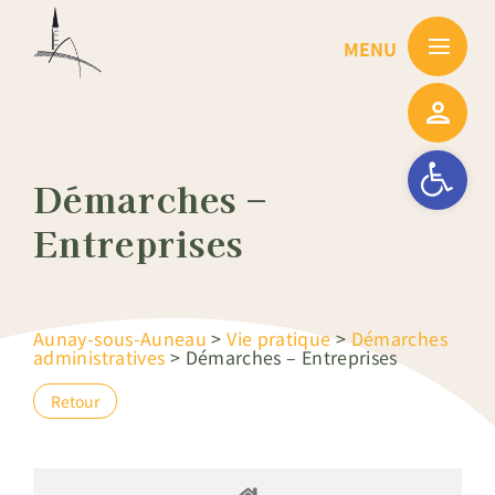
Passer
au
contenu
Ouvrir la barre
Démarches –
Entreprises
Aunay-sous-Auneau
>
Vie pratique
>
Démarches
administratives
>
Démarches – Entreprises
Retour