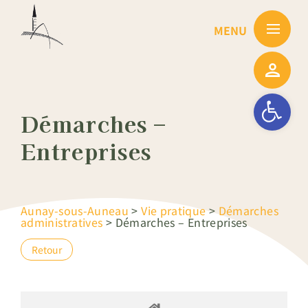
Passer
au
contenu
Ouvrir la barre
Démarches –
Entreprises
Aunay-sous-Auneau
>
Vie pratique
>
Démarches
administratives
>
Démarches – Entreprises
Retour