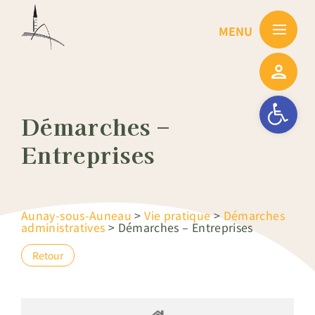
Passer
au
contenu
Ouvrir la barre
Démarches –
Entreprises
Aunay-sous-Auneau
>
Vie pratique
>
Démarches
administratives
>
Démarches – Entreprises
Retour