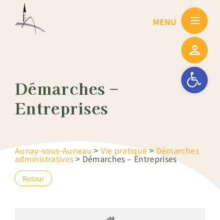
Passer
au
contenu
Ouvrir la barre
Démarches –
Entreprises
Aunay-sous-Auneau
>
Vie pratique
>
Démarches
administratives
>
Démarches – Entreprises
Retour