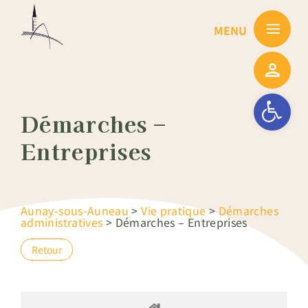
Passer
au
contenu
Ouvrir la barre
Démarches –
Entreprises
Aunay-sous-Auneau
>
Vie pratique
>
Démarches
administratives
>
Démarches – Entreprises
Retour