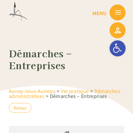
Passer
au
contenu
Ouvrir la barre
Démarches –
Entreprises
Aunay-sous-Auneau
>
Vie pratique
>
Démarches
administratives
>
Démarches – Entreprises
Retour