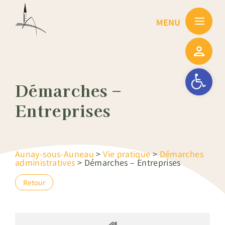
Passer
au
contenu
Ouvrir la barre
Démarches –
Entreprises
Aunay-sous-Auneau
>
Vie pratique
>
Démarches
administratives
>
Démarches – Entreprises
Retour