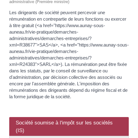
administrative (Première ministre)
Les dirigeants de société peuvent percevoir une
rémunération en contrepartie de leurs fonctions ou exercer
à titre gratuit (<a href="https://www.aunay-sous-
auneau.fr/vie-pratique/demarches-
administratives/demarches-entreprises/?
xml=R38677">SAS</a>, <a href="https://www.aunay-sous-
auneau.fr/vie-pratique/demarches-
administratives/demarches-entreprises/?
xml=R24383">SARL</a>). La rémunération peut être fixée
dans les statuts, par le conseil de surveillance ou
d'administration, par décision collective des associés ou
encore par l'assemblée générale. L'imposition des
rémunérations des dirigeants dépend du régime fiscal et de
la forme juridique de la société.
Société soumise à l'impôt sur les sociétés
(IS)