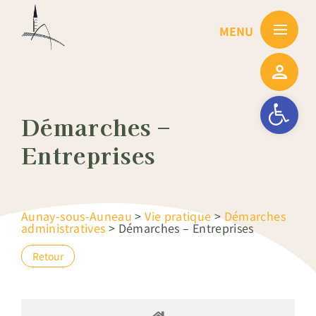
Passer
au
contenu
Ouvrir la barre
Démarches –
Entreprises
Aunay-sous-Auneau
>
Vie pratique
>
Démarches
administratives
>
Démarches – Entreprises
Retour