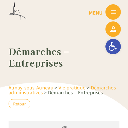
Passer
au
contenu
Ouvrir la barre
Démarches –
Entreprises
Aunay-sous-Auneau
>
Vie pratique
>
Démarches
administratives
>
Démarches – Entreprises
Retour