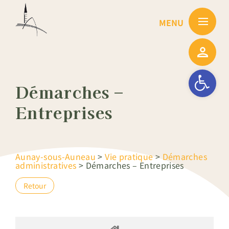
Passer
au
contenu
Ouvrir la barre
Démarches –
Entreprises
Aunay-sous-Auneau
>
Vie pratique
>
Démarches
administratives
>
Démarches – Entreprises
Retour