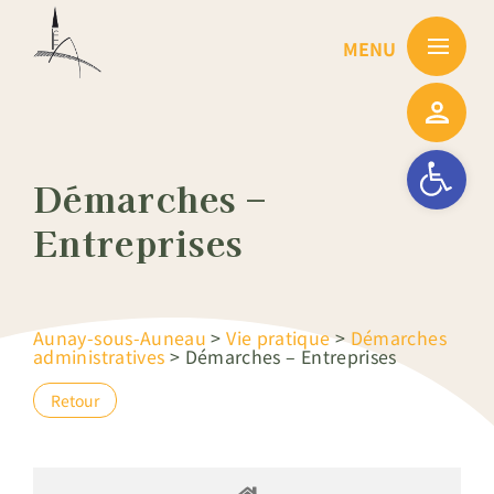
Passer
au
contenu
Ouvrir la barre
Démarches –
Entreprises
Aunay-sous-Auneau
>
Vie pratique
>
Démarches
administratives
>
Démarches – Entreprises
Retour