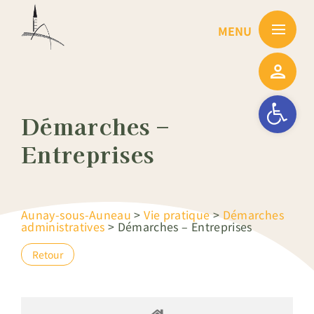
Passer
au
contenu
Ouvrir la barre
Démarches –
Entreprises
Aunay-sous-Auneau
>
Vie pratique
>
Démarches
administratives
>
Démarches – Entreprises
Retour