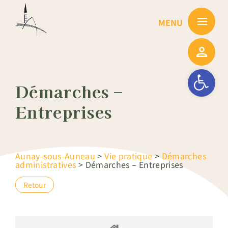
Passer
au
contenu
Ouvrir la barre
Démarches –
Entreprises
Aunay-sous-Auneau
>
Vie pratique
>
Démarches
administratives
>
Démarches – Entreprises
Retour