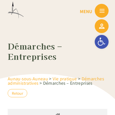
Passer
au
contenu
Ouvrir la barre
Démarches –
Entreprises
Aunay-sous-Auneau
>
Vie pratique
>
Démarches
administratives
>
Démarches – Entreprises
Retour