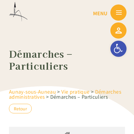
Passer
au
contenu
Ouvrir la barre
Démarches –
Particuliers
Aunay-sous-Auneau
>
Vie pratique
>
Démarches
administratives
>
Démarches – Particuliers
Retour