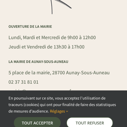
OUVERTURE DE LA MAIRIE
Lundi, Mardi et Mercredi de 9h00 à 12h00
Jeudi et Vendredi de 13h30 à 17h00
LA MAIRIE DE AUNAY-SOUS-AUNEAU
5 place de la mairie, 28700 Aunay-Sous-Auneau
02 37 31 81 01
mairie@aunay-sous-auneau.fr
En poursuivant sur ce site, vous acceptez l’utilisation de
traceurs (cookies) qui ont pour finalité de faire des statistiques
de mesures d’audience.
Réglages
©COPYRIGHT 2026 – COMMUNE DE AUNAY-SOUS-AUNEAU –
TOUT ACCEPTER
TOUT REFUSER
POLITIQUE DE CONFIDENTIALITÉ
–
GESTION DES COOKIES
–