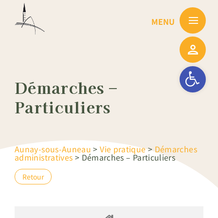
Passer
au
contenu
Ouvrir la barre
Démarches –
Particuliers
Aunay-sous-Auneau
>
Vie pratique
>
Démarches
administratives
>
Démarches – Particuliers
Retour