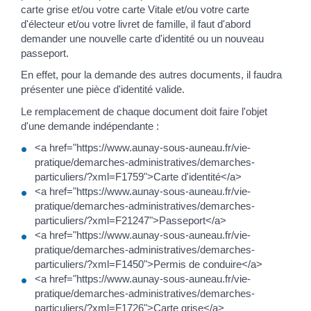
carte grise et/ou votre carte Vitale et/ou votre carte
d'électeur et/ou votre livret de famille, il faut d'abord
demander une nouvelle carte d'identité ou un nouveau
passeport.
En effet, pour la demande des autres documents, il faudra
présenter une pièce d'identité valide.
Le remplacement de chaque document doit faire l'objet
d'une demande indépendante :
<a href="https://www.aunay-sous-auneau.fr/vie-
pratique/demarches-administratives/demarches-
particuliers/?xml=F1759">Carte d'identité</a>
<a href="https://www.aunay-sous-auneau.fr/vie-
pratique/demarches-administratives/demarches-
particuliers/?xml=F21247">Passeport</a>
<a href="https://www.aunay-sous-auneau.fr/vie-
pratique/demarches-administratives/demarches-
particuliers/?xml=F1450">Permis de conduire</a>
<a href="https://www.aunay-sous-auneau.fr/vie-
pratique/demarches-administratives/demarches-
particuliers/?xml=F1726">Carte grise</a>