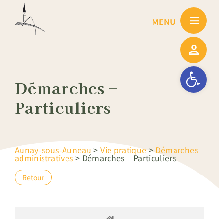
Passer
au
contenu
Ouvrir la barre
Démarches –
Particuliers
Aunay-sous-Auneau
>
Vie pratique
>
Démarches
administratives
>
Démarches – Particuliers
Retour