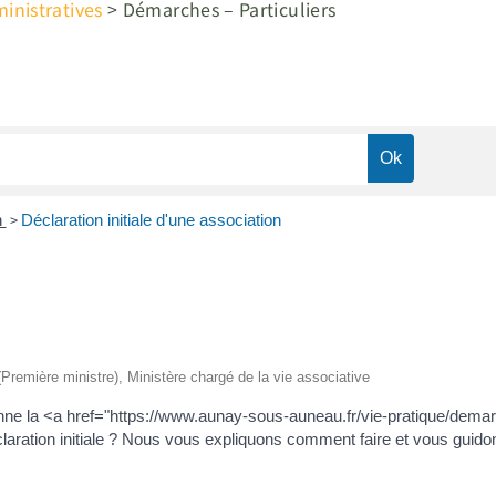
nistratives
>
Démarches – Particuliers
>
n
Déclaration initiale d'une association
n
 (Première ministre), Ministère chargé de la vie associative
tienne la <a href="https://www.aunay-sous-auneau.fr/vie-pratique/dem
aration initiale ? Nous vous expliquons comment faire et vous guido