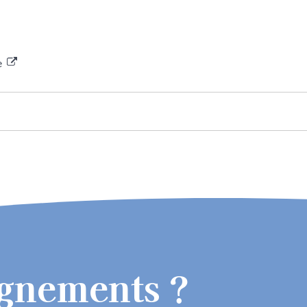
le
ignements ?