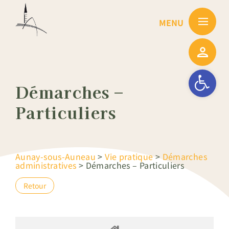
Passer
au
contenu
Ouvrir la barre
Démarches –
Particuliers
Aunay-sous-Auneau
>
Vie pratique
>
Démarches
administratives
>
Démarches – Particuliers
Retour