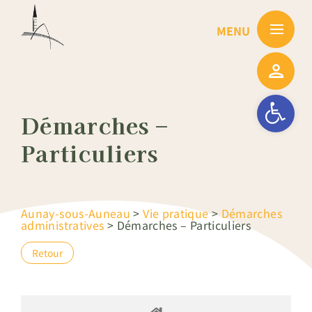
Passer
au
contenu
Ouvrir la barre
Démarches –
Particuliers
Aunay-sous-Auneau
>
Vie pratique
>
Démarches
administratives
>
Démarches – Particuliers
Retour