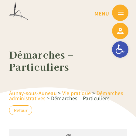
Passer
au
contenu
Ouvrir la barre
Démarches –
Particuliers
Aunay-sous-Auneau
>
Vie pratique
>
Démarches
administratives
>
Démarches – Particuliers
Retour