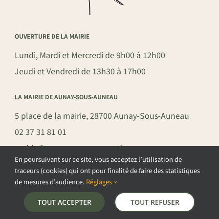
OUVERTURE DE LA MAIRIE
Lundi, Mardi et Mercredi de 9h00 à 12h00
Jeudi et Vendredi de 13h30 à 17h00
LA MAIRIE DE AUNAY-SOUS-AUNEAU
5 place de la mairie, 28700 Aunay-Sous-Auneau
02 37 31 81 01
mairie@aunay-sous-auneau.fr
En poursuivant sur ce site, vous acceptez l’utilisation de
traceurs (cookies) qui ont pour finalité de faire des statistiques
de mesures d’audience.
Réglages
©COPYRIGHT 2026 – COMMUNE DE AUNAY-SOUS-AUNEAU –
TOUT ACCEPTER
TOUT REFUSER
POLITIQUE DE CONFIDENTIALITÉ
–
GESTION DES COOKIES
–
MENTIONS LÉGALES
–
PLAN DU SITE