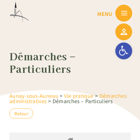
Passer
au
contenu
Ouvrir la barre
Démarches –
Particuliers
Aunay-sous-Auneau
>
Vie pratique
>
Démarches
administratives
>
Démarches – Particuliers
Retour