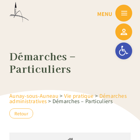
Passer
au
contenu
Ouvrir la barre
Démarches –
Particuliers
Aunay-sous-Auneau
>
Vie pratique
>
Démarches
administratives
>
Démarches – Particuliers
Retour