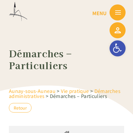
Passer
au
contenu
Ouvrir la barre
Démarches –
Particuliers
Aunay-sous-Auneau
>
Vie pratique
>
Démarches
administratives
>
Démarches – Particuliers
Retour