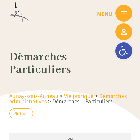
Passer
au
contenu
Ouvrir la barre
Démarches –
Particuliers
Aunay-sous-Auneau
>
Vie pratique
>
Démarches
administratives
>
Démarches – Particuliers
Retour