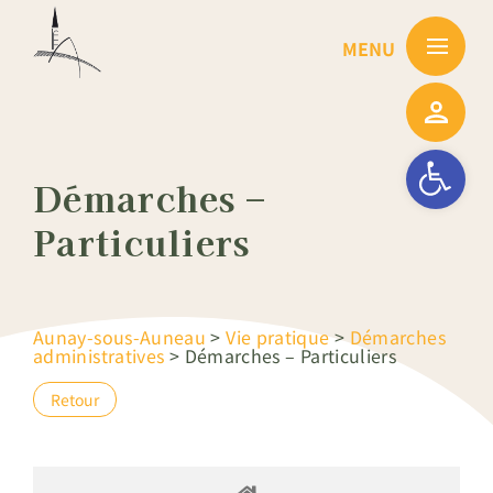
Passer
au
contenu
Ouvrir la barre
Démarches –
Particuliers
Aunay-sous-Auneau
>
Vie pratique
>
Démarches
administratives
>
Démarches – Particuliers
Retour