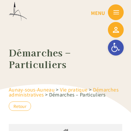
Passer
au
contenu
Ouvrir la barre
Démarches –
Particuliers
Aunay-sous-Auneau
>
Vie pratique
>
Démarches
administratives
>
Démarches – Particuliers
Retour