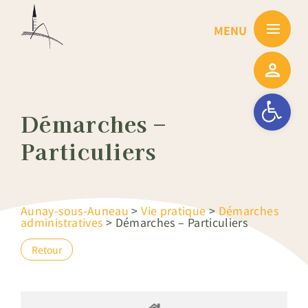
Passer
au
contenu
Ouvrir la barre
Démarches –
Particuliers
Aunay-sous-Auneau
>
Vie pratique
>
Démarches
administratives
>
Démarches – Particuliers
Retour