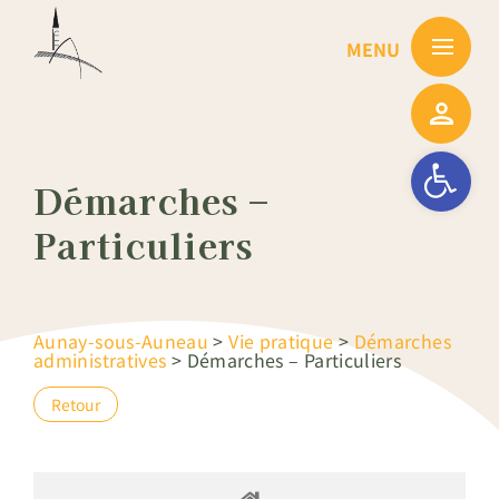
Passer
au
contenu
Ouvrir la barre
Démarches –
Particuliers
Aunay-sous-Auneau
>
Vie pratique
>
Démarches
administratives
>
Démarches – Particuliers
Retour