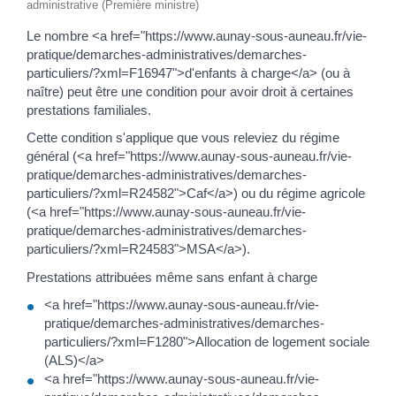
administrative (Première ministre)
Le nombre <a href="https://www.aunay-sous-auneau.fr/vie-
pratique/demarches-administratives/demarches-
particuliers/?xml=F16947">d'enfants à charge</a> (ou à
naître) peut être une condition pour avoir droit à certaines
prestations familiales.
Cette condition s'applique que vous releviez du régime
général (<a href="https://www.aunay-sous-auneau.fr/vie-
pratique/demarches-administratives/demarches-
particuliers/?xml=R24582">Caf</a>) ou du régime agricole
(<a href="https://www.aunay-sous-auneau.fr/vie-
pratique/demarches-administratives/demarches-
particuliers/?xml=R24583">MSA</a>).
Prestations attribuées même sans enfant à charge
<a href="https://www.aunay-sous-auneau.fr/vie-
pratique/demarches-administratives/demarches-
particuliers/?xml=F1280">Allocation de logement sociale
(ALS)</a>
<a href="https://www.aunay-sous-auneau.fr/vie-