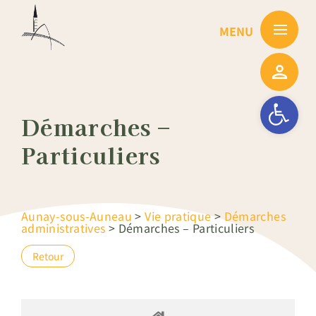
Passer
au
contenu
Ouvrir la barre
Démarches –
Particuliers
Aunay-sous-Auneau
>
Vie pratique
>
Démarches
administratives
>
Démarches – Particuliers
Retour