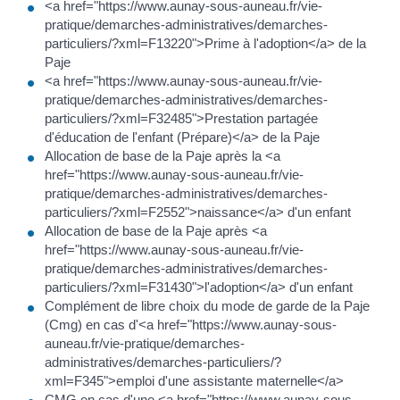
<a href="https://www.aunay-sous-auneau.fr/vie-
pratique/demarches-administratives/demarches-
particuliers/?xml=F13220">Prime à l'adoption</a> de la
Paje
<a href="https://www.aunay-sous-auneau.fr/vie-
pratique/demarches-administratives/demarches-
particuliers/?xml=F32485">Prestation partagée
d'éducation de l'enfant (Prépare)</a> de la Paje
Allocation de base de la Paje après la <a
href="https://www.aunay-sous-auneau.fr/vie-
pratique/demarches-administratives/demarches-
particuliers/?xml=F2552">naissance</a> d'un enfant
Allocation de base de la Paje après <a
href="https://www.aunay-sous-auneau.fr/vie-
pratique/demarches-administratives/demarches-
particuliers/?xml=F31430">l'adoption</a> d'un enfant
Complément de libre choix du mode de garde de la Paje
(Cmg) en cas d'<a href="https://www.aunay-sous-
auneau.fr/vie-pratique/demarches-
administratives/demarches-particuliers/?
xml=F345">emploi d'une assistante maternelle</a>
CMG en cas d'une <a href="https://www.aunay-sous-