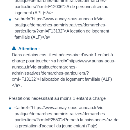
pratique/demarches-administratives/demarches-
particuliers/?xml=F12006">Aide personnalisée au
logement (APL)</a>
<a href="https://www.aunay-sous-auneau.fr/vie-
pratique/demarches-administratives/demarches-
particuliers/?xml=F13132">Allocation de logement
familiale (ALF)</a>
Attention :
Dans certains cas, il est nécessaire d'avoir 1 enfant à
charge pour toucher <a href="https://www.aunay-sous-
auneau.fr/vie-pratique/demarches-
administratives/demarches-particuliers/?
xml=F13132">l'allocation de logement familiale (ALF)
</a>.
Prestations nécessitant au moins 1 enfant à charge
<a href="https://www.aunay-sous-auneau.fr/vie-
pratique/demarches-administratives/demarches-
particuliers/?xml=F2550">Prime à la naissance</a> de
la prestation d'accueil du jeune enfant (Paje)