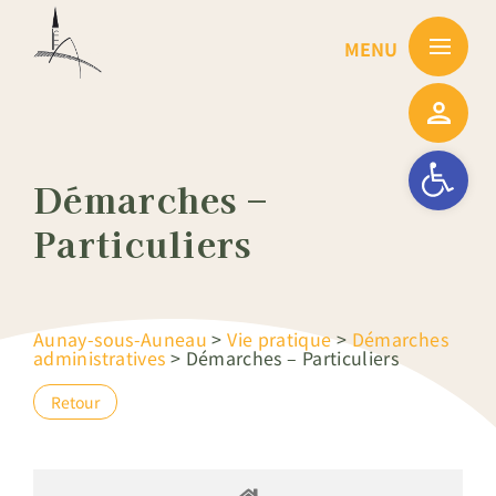
Passer
au
contenu
Ouvrir la barre
Démarches –
Particuliers
Aunay-sous-Auneau
>
Vie pratique
>
Démarches
administratives
>
Démarches – Particuliers
Retour