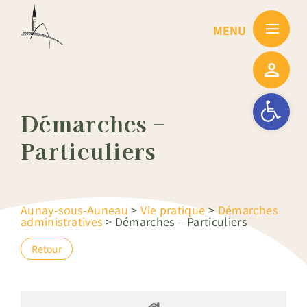
Passer
au
contenu
Ouvrir la barre
Démarches –
Particuliers
Aunay-sous-Auneau
>
Vie pratique
>
Démarches
administratives
>
Démarches – Particuliers
Retour